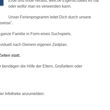
Erde und finde heraus, welche Eigenschaftes es hat
oder wofür man es verwenden kann.
Unser Ferienprogramm leitet Dich durch unsere
sreise".
e ganze Familie in Form eines Suchspiels.
ndividuell nach Deinem eigenen Zeitplan.
eiten statt.
 benötigen die Hilfe der Eltern, Großeltern oder
der Infotheke anzumelden: