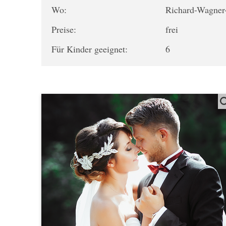
Wo:
Richard-Wagner
Preise:
frei
Für Kinder geeignet:
6