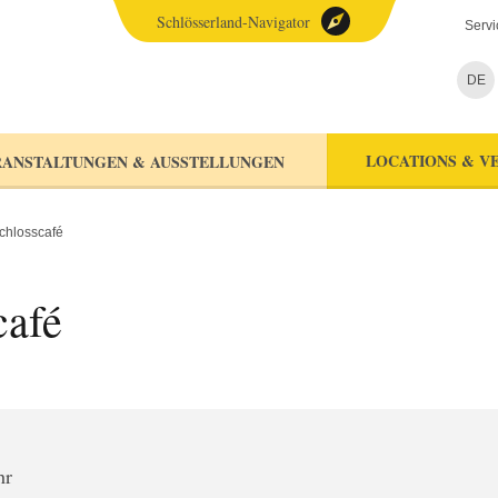
Schlösserland-Navigator
Servi
DE
LOCATIONS & V
ANSTALTUNGEN & AUSSTELLUNGEN
chlosscafé
café
hr