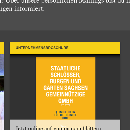
 Über unsere persönlichen Mailings bist du i
ngen informiert.
UNTERNEHMENSBROSCHÜRE
Jetzt online auf yumpu.com blättern