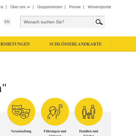
ce
Über uns
Gruppenreisen
Presse
Wissensportal
EN
ERMIETUNGEN
SCHLÖSSERLANDKARTE
n"
Veranstaltung
Führungen und
Familien und