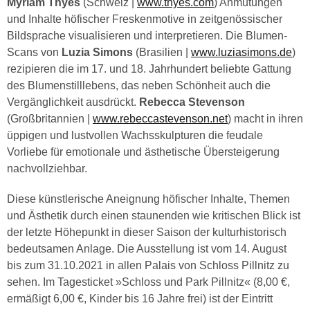
Myriam Thyes
(Schweiz |
www.thyes.com
) Anmutungen
und Inhalte höfischer Freskenmotive in zeitgenössischer
Bildsprache visualisieren und interpretieren. Die Blumen-
Scans von
Luzia Simons
(Brasilien |
www.luziasimons.de
)
rezipieren die im 17. und 18. Jahrhundert beliebte Gattung
des Blumenstilllebens, das neben Schönheit auch die
Vergänglichkeit ausdrückt.
Rebecca Stevenson
(Großbritannien |
www.rebeccastevenson.net
) macht in ihren
üppigen und lustvollen Wachsskulpturen die feudale
Vorliebe für emotionale und ästhetische Übersteigerung
nachvollziehbar.
Diese künstlerische Aneignung höfischer Inhalte, Themen
und Ästhetik durch einen staunenden wie kritischen Blick ist
der letzte Höhepunkt in dieser Saison der kulturhistorisch
bedeutsamen Anlage. Die Ausstellung ist vom 14. August
bis zum 31.10.2021 in allen Palais von Schloss Pillnitz zu
sehen. Im Tagesticket »Schloss und Park Pillnitz« (8,00 €,
ermäßigt 6,00 €, Kinder bis 16 Jahre frei) ist der Eintritt