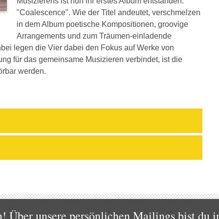
Musizierens ist nun ihr erstes Album entstanden.
"Coalescence". Wie der Titel andeutet, verschmelzen
in dem Album poetische Kompositionen, groovige
Arrangements und zum Träumen-einladende
bei legen die Vier dabei den Fokus auf Werke von
ng für das gemeinsame Musizieren verbindet, ist die
örbar werden.
 Über unsere persönlichen Mailings bist du i