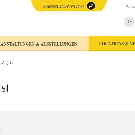
Schlösserland-Navigator
Servi
DE
LOCATIONS & V
ANSTALTUNGEN & AUSSTELLUNGEN
m August
st
hr