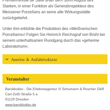
Premierministe de Saxe unter dem Sohn August des
Starken, in einer Funktion als Generalinspekteur des
Meissener Porzellans an seine alte Wirkungsstätte
zurückgekehrt.
Unter ihm erblühte die Produktion des »Meißnerischen
Porcellains«! Folgen Sie Heinrich Reichsgraf von Brühl bei
seinem unterhaltsamen Rundgang durch das »geheime
Laboratorium«.
Anreise & Anfahrtsskizze
Veranstalter
Barokkokko - Die Erlebnisagentur /// Schumann & Roscher GbR
Carl-Zeiß-Straße 5 a
01129 Dresden
www.barokkokko.de