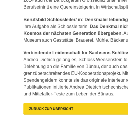
2014 auch der Barockgarten Großsedlitz unter ihrer
Berufseintritt eine Quereinsteigerin. In Wirtschafts
Berufsbild Schlossleiter/-in: Denkmäler lebendig
Ihre Aufgabe als Schlossleiterin:
Das Denkmal nich
Kosmos der nächsten Generation übergeben.
Au
Museum auch Gaststätte, Brauerei, Mühle, Bäcker 
Verbindende Leidenschaft für Sachsens Schlös
Andrea Dietrich gelang es, Schloss Weesenstein to
Belehnung an die Familie von Bünau, der auch das S
grenzüberschreitendes EU-Kooperationsprojekt. Mit
Spendengeldern konnte sie das originale Interieur
Publikationen initiierte Andrea Dietrich tschechis
und Mittelalter-Feste zum Leben der Bünaus.
ZURÜCK ZUR ÜBERSICHT