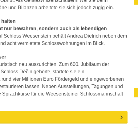
 Obhut. Als Geisteswissenschaftlerin war sie beim
pläne und Bilanzen arbeitete sie sich jedoch zügig ein.
 halten
t nur bewahren, sondern auch als lebendigen
f Schloss Weesenstein behält Andrea Dietrich neben dem
und acht vermietete Schlosswohnungen im Blick.
ser
uristisch neu auszurichten: Zum 600. Jubiläum der
chloss Děčin gehörte, startete sie ein
 rund vier Millionen Euro Fördergeld und eingeworbenen
 restaurieren lassen. Neben Ausstellungen, Tagungen und
che Sprachkurse für die Weesensteiner Schlossmannschaft