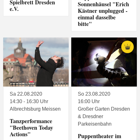
Spielbrett Dresden
Sonnenhäusel "Erich
e.V.
Kästner unplugged -
einmal dasselbe
bitte"
Sa 22.08.2020
So 23.08.2020
14:30 - 16:30 Uhr
16:00 Uhr
Albrechtsburg Meissen
Großer Garten Dresden
& Dresdner
Tanzperformance
Parkeisenbahn
"Beethoven Today
Actions"
Puppentheater im