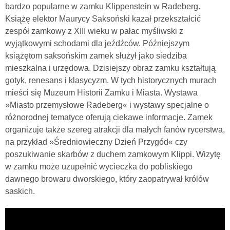
bardzo popularne w zamku Klippenstein w Radeberg.
Książę elektor Maurycy Saksoński kazał przekształcić
zespół zamkowy z XIII wieku w pałac myśliwski z
wyjątkowymi schodami dla jeźdźców. Późniejszym
książętom saksońskim zamek służył jako siedziba
mieszkalna i urzędowa. Dzisiejszy obraz zamku kształtują
gotyk, renesans i klasycyzm. W tych historycznych murach
mieści się Muzeum Historii Zamku i Miasta. Wystawa
»Miasto przemysłowe Radeberg« i wystawy specjalne o
różnorodnej tematyce oferują ciekawe informacje. Zamek
organizuje także szereg atrakcji dla małych fanów rycerstwa,
na przykład »Średniowieczny Dzień Przygód« czy
poszukiwanie skarbów z duchem zamkowym Klippi. Wizytę
w zamku może uzupełnić wycieczka do pobliskiego
dawnego browaru dworskiego, który zaopatrywał królów
saskich.