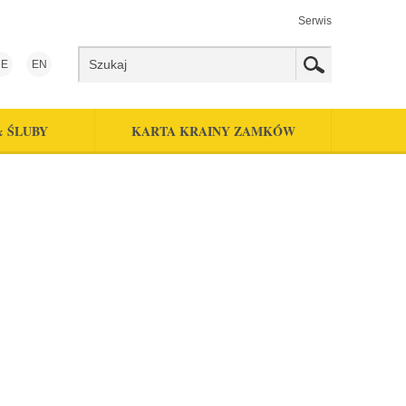
Serwis
E
EN
& ŚLUBY
KARTA KRAINY ZAMKÓW