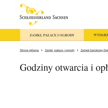
WYDARZ
ZAMKI, PAŁACE I OGRODY
Strona główna
Zamki, pałace i ogrody
Zamek barokowy Del
Godziny otwarcia i opł