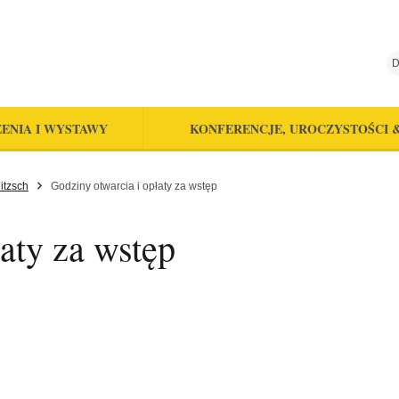
D
ENIA I WYSTAWY
KONFERENCJE, UROCZYSTOŚCI 
itzsch
Godziny otwarcia i opłaty za wstęp
aty za wstęp