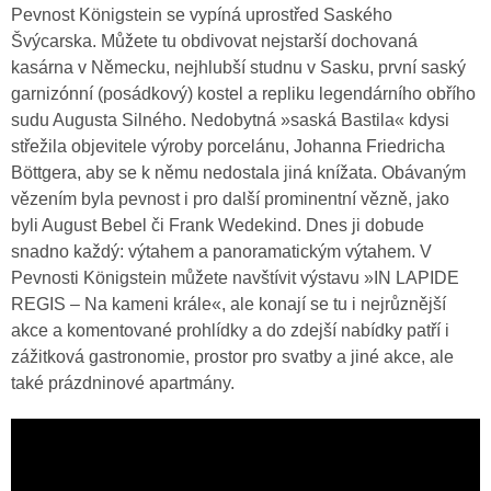
Pevnost Königstein se vypíná uprostřed Saského
Švýcarska. Můžete tu obdivovat nejstarší dochovaná
kasárna v Německu, nejhlubší studnu v Sasku, první saský
garnizónní (posádkový) kostel a repliku legendárního obřího
sudu Augusta Silného. Nedobytná »saská Bastila« kdysi
střežila objevitele výroby porcelánu, Johanna Friedricha
Böttgera, aby se k němu nedostala jiná knížata. Obávaným
vězením byla pevnost i pro další prominentní vězně, jako
byli August Bebel či Frank Wedekind. Dnes ji dobude
snadno každý: výtahem a panoramatickým výtahem. V
Pevnosti Königstein můžete navštívit výstavu »IN LAPIDE
REGIS – Na kameni krále«, ale konají se tu i nejrůznější
akce a komentované prohlídky a do zdejší nabídky patří i
zážitková gastronomie, prostor pro svatby a jiné akce, ale
také prázdninové apartmány.