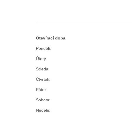
Otevírací doba
Pondělí:
Úterý:
Středa:
Čtvrtek:
Pátek:
Sobota:
Neděle: