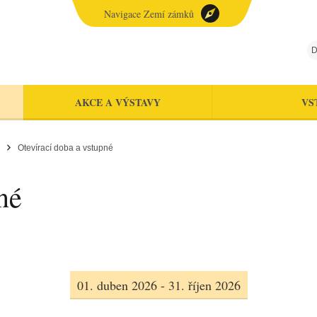
Navigace Zemí zámků
D
AKCE A VÝSTAVY
VS
Otevírací doba a vstupné
né
01. duben 2026 - 31. říjen 2026