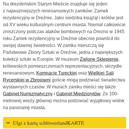
Na drezdeńskim Starym Mieście znajduje się jeden
z najważniejszych renesansowych zamków: Zamek
rezydencyjny w Dreźnie. Jako siedziba książąt i królów jest
od XV wieku kulturalnym centrum miasta. Niemal całkowicie
zniszczony podczas ataków bombowych na Drezno w 1945
roku Zamek rezydencyjny w Dreźnie obecnie powrócił do
swojej dawnej świetności. W zamku mieszczą się
Państwowe Zbiory Sztuki w Dreźnie, jedna z największych
kolekcji sztuki w Europie. W muzeum
Zielone Sklepienie
,
królewskich pomieszczeniach reprezentacyjnych, skrzydle
renesansowym,
Komnacie Tureckiej
oraz
Wielkiej Sali
Rycerskiej w Zbrojowni
goście mogą podziwiać świadectwa
wystawnych czasów. W murach zamku mieści się także
Gabinet Numizmatyczny
i
Gabinet Miedziorytów
. Ze 100-
metrowej wieży głównej można podziwiać wyjątkowy widok
na panoramę miasta.
Ulgi z kartą schlösserlandKARTE