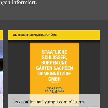
ngen informiert.
UNTERNEHMENSBROSCHÜRE
Jetzt online auf yumpu.com blättern