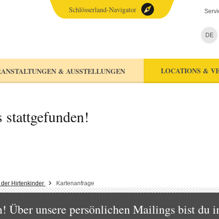
Schlösserland-Navigator
Servi
DE
LOCATIONS & V
ANSTALTUNGEN & AUSSTELLUNGEN
s stattgefunden!
 der Hirtenkinder
Kartenanfrage
 Über unsere persönlichen Mailings bist du i