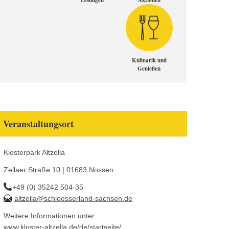
Lesungen
Aktionen
Kulinarik und
Genießen
Veranstaltungsort
Klosterpark Altzella
Zellaer Straße 10 | 01683 Nossen
+49 (0) 35242 504-35
altzella@schloesserland-sachsen.de
Weitere Informationen unter:
www.kloster-altzella.de/de/startseite/