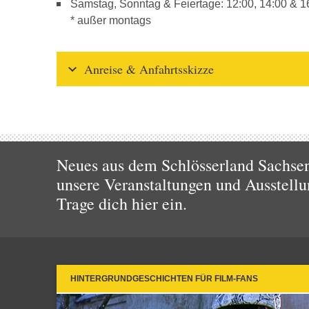
Samstag, Sonntag & Feiertage: 12:00, 14:00 & 1
* außer montags
Anreise & Anfahrtsskizze
Neues aus dem Schlösserland Sachsen!
unsere Veranstaltungen und Ausstellu
Trage dich hier ein.
HINTERGRUNDGESCHICHTEN FÜR FILM-FANS