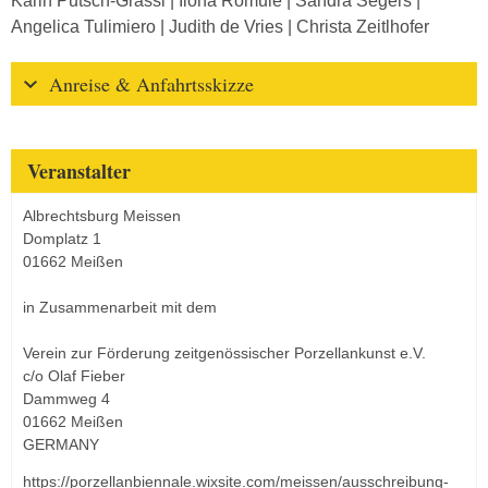
Karin Putsch-Grassi | Ilona Romule | Sandra Segers |
Angelica Tulimiero | Judith de Vries | Christa Zeitlhofer
Anreise & Anfahrtsskizze
Veranstalter
Albrechtsburg Meissen
Domplatz 1
01662 Meißen
in Zusammenarbeit mit dem
Verein zur Förderung zeitgenössischer Porzellankunst e.V.
c/o Olaf Fieber
Dammweg 4
01662 Meißen
GERMANY
https://porzellanbiennale.wixsite.com/meissen/ausschreibung-