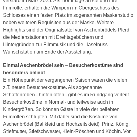
verstarb im März 2025. Als Hommage an sie und ihre
Filmrolle, erhalten die Wimpern im Obergeschoss des
Schlosses einen festen Platz im sogenannten Maskenstudio
neben weiteren Requisiten aus der Maske. Weitere
Highlights sind der Originalsattel von Aschenbrödels Pferd,
die Medienstationen mit Drehtagebüchern und
Hintergründen zur Filmmusik und die Haselnuss-
Wunschstation am Ende der Ausstellung.
Einmal Aschenbrödel sein – Besucherkostüme sind
besonders beliebt
Ein Höhepunkt der vergangenen Saison waren die vielen
z.T. neuen Besucherkostüme. Als sogenannte
Schattenroben - hinten offen - gibt es im Rundgang verteilt
Besucherkostüme in Normal- und teilweise auch in
Kindergrößen. So können Gäste in viele der beliebten
Filmrollen schlüpfen. Mit dabei sind die Kostüme von
Aschenbrödel (Ballkleid und Hochzeitskleid), Prinz, König,
Stiefmutter, Stiefschwester, Klein-Röschen und Köchin. Vor